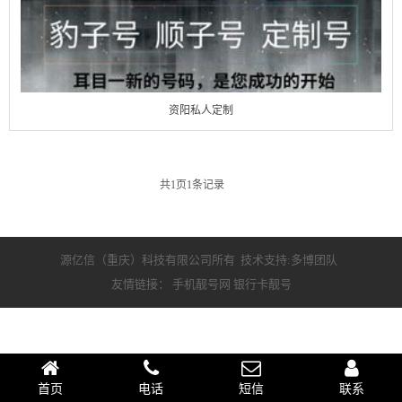
资阳私人定制
共
1
页
1
条记录
源亿信（重庆）科技有限公司所有 技术支持:多博团队
友情链接：
手机靓号网
银行卡靓号
首页
电话
短信
联系